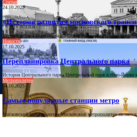
Статьи
24.10.2025
«История развития московского трансп
Первые формы транспорта в Москве История развития транспо
Новости
17.10.2025
Перепланировка Центрального парка
История Центрального парка Центральный парк в Нью-Йорке 
Метрополитен
04.10.2025
Самые популярные станции метро
Московский метрополитен Московский метрополитен является 
ПОПУЛЯРНЫЕ СТАТЬИ