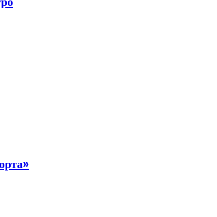
тро
орта»