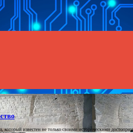
сство
д, который известен не только своими историческими достопри