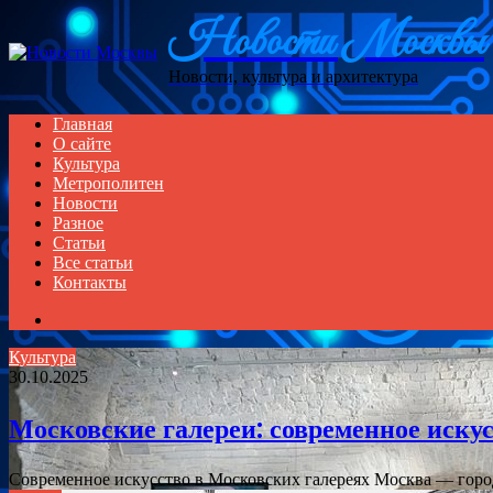
Menu
Новости Москвы
Новости, культура и архитектура
Главная
О сайте
Культура
Метрополитен
Новости
Разное
Статьи
Все статьи
Контакты
Search
for
Культура
30.10.2025
Московские галереи: современное иску
Современное искусство в Московских галереях Москва — горо