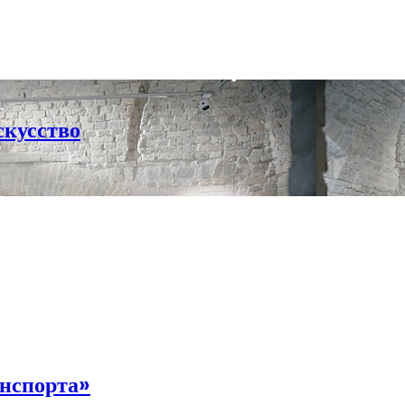
скусство
анспорта»