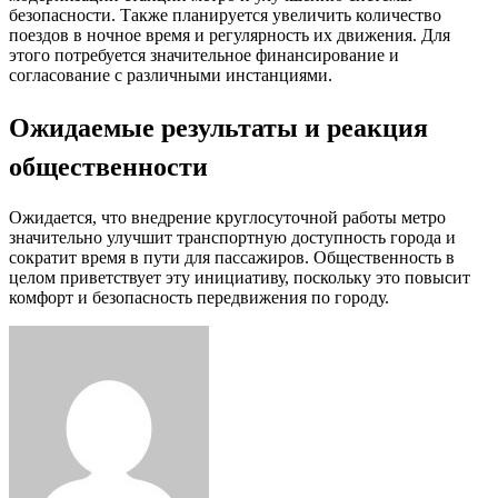
безопасности. Также планируется увеличить количество
поездов в ночное время и регулярность их движения. Для
этого потребуется значительное финансирование и
согласование с различными инстанциями.
Ожидаемые результаты и реакция
общественности
Ожидается, что внедрение круглосуточной работы метро
значительно улучшит транспортную доступность города и
сократит время в пути для пассажиров. Общественность в
целом приветствует эту инициативу, поскольку это повысит
комфорт и безопасность передвижения по городу.
Facebook
Twitter
LinkedIn
Tumblr
Pinterest
Reddit
VKontakte
Odnoklassniki
Skype
WhatsApp
Telegram
Viber
Share
Print
via
Email