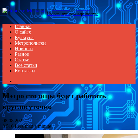
Menu
Новости Москвы
Новости, культура и архитектура
Главная
О сайте
Культура
Метрополитен
Новости
Разное
Статьи
Все статьи
Контакты
Search
for
Мэтро столицы будет работать
круглосуточно
08.08.2025
3
516
Less than a minute