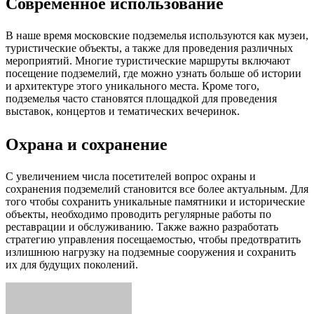
Современное использование
В наше время московские подземелья используются как музеи,
туристические объекты, а также для проведения различных
мероприятий. Многие туристические маршруты включают
посещение подземелий, где можно узнать больше об истории
и архитектуре этого уникального места. Кроме того,
подземелья часто становятся площадкой для проведения
выставок, концертов и тематических вечеринок.
Охрана и сохранение
С увеличением числа посетителей вопрос охраны и
сохранения подземелий становится все более актуальным. Для
того чтобы сохранить уникальные памятники и исторические
объекты, необходимо проводить регулярные работы по
реставрации и обслуживанию. Также важно разработать
стратегию управления посещаемостью, чтобы предотвратить
излишнюю нагрузку на подземные сооружения и сохранить
их для будущих поколений.
Facebook
Twitter
LinkedIn
Tumblr
Pinterest
Reddit
VKontakte
Odnoklassniki
Skype
WhatsApp
Telegram
Viber
Share
Print
via
Email